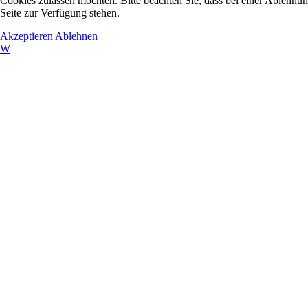
Cookies zulassen möchten. Bitte beachten Sie, dass bei einer Ablehnun
Seite zur Verfügung stehen.
Akzeptieren
Ablehnen
W