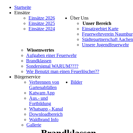
Startseite
Einsätze
Einsätze 2026
Über Uns
Einsätze 2025
Unser Bereich
Einsätze 2024
Einsatzgebiet Karte
Feuerwehrverein Naumburg
Städtepartnerschaft Aache
Unsere Jugendfeuerwehr
Wissenwertes
Aufgaben einer Feuerwehr
Brandklassen
Sondersignal WARUM????
Wie Benutzt man einen Feuerlöscher??
Bürgerservice
Verbrennen von
Bilder
Gartenabfällen
Katwarn App
Aus.- und
Fortbildung
Whatsapp - Kanal
Downloadbereich
Waldbrand Info
Gallerie