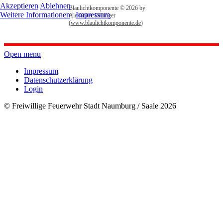
Akzeptieren
Ablehnen
Blaulichtkomponente © 2026 by
Weitere Informationen
|
Impressum
Alexander Dillinger
(
www.blaulichtkomponente.de
)
Open menu
Impressum
Datenschutzerklärung
Login
© Freiwillige Feuerwehr Stadt Naumburg / Saale 2026