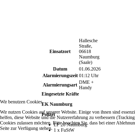
Hallesche
Straße,
Einsatzort
06618
Naumburg
(Saale)
Datum
01.06.2026
Alarmierungszeit
01:12 Uhr
DME +
Alarmierungsart
Handy
Eingesetzte Kräfte
Wir benutzen Cookies
EK Naumburg
Wir nutzen Cookies auf unserer Website. Einige von ihnen sind essenzi
Polizei
helfen, diese Website und die Nutzererfahrung zu verbessern (Tracking
Cookies zulassen möchten. Bitte beachten Sie, dass bei einer Ablehnun
LF 20 Naumburg
Seite zur Verfügung stehen.
1 x FuStW