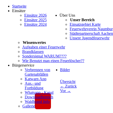
Startseite
Einsätze
Einsätze 2026
Über Uns
Einsätze 2025
Unser Bereich
Einsätze 2024
Einsatzgebiet Karte
Feuerwehrverein Naumburg
Städtepartnerschaft Aache
Unsere Jugendfeuerwehr
Wissenwertes
Aufgaben einer Feuerwehr
Brandklassen
Sondersignal WARUM????
Wie Benutzt man einen Feuerlöscher??
Bürgerservice
Verbrennen von
Bilder
Gartenabfällen
Katwarn App
Übersicht
Aus.- und
← Zurück
Fortbildung
Vor →
Whatsapp - Kanal
Downloadbereich
Waldbrand Info
Gallerie