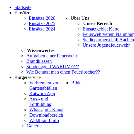
Startseite
Einsätze
Einsätze 2026
Über Uns
Einsätze 2025
Unser Bereich
Einsätze 2024
Einsatzgebiet Karte
Feuerwehrverein Naumburg
Städtepartnerschaft Aache
Unsere Jugendfeuerwehr
Wissenwertes
Aufgaben einer Feuerwehr
Brandklassen
Sondersignal WARUM????
Wie Benutzt man einen Feuerlöscher??
Bürgerservice
Verbrennen von
Bilder
Gartenabfällen
Katwarn App
Aus.- und
Fortbildung
Whatsapp - Kanal
Downloadbereich
Waldbrand Info
Gallerie